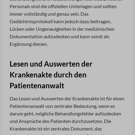
OptanonAlertBoxClosed
Personals sind die offiziellen Unterlagen und sollten
perf_*
immer vollständig und genau sein. Das
Gedächtnisprotokoll kann jedoch dazu beitragen,
snconsent
Lücken oder Ungenauigkeiten in der medizinischen
SSID
Dokumentation aufzudecken und kann somit als
ssm_au_c
Ergänzung dienen.
tarteaucitron
termsfeed_pc1_consent
Lesen und Auswerten der
TSVB_UID
Krankenakte durch den
twCookieConsent
Patientenanwalt
wpc*
Das Lesen und Auswerten der Krankenakte ist für einen
Patientenanwalt von zentraler Bedeutung, wenn es
darum geht, mögliche Behandlungsfehler aufzudecken
und Ansprüche des Patienten durchzusetzen. Die
Krankenakte ist ein zentrales Dokument, das