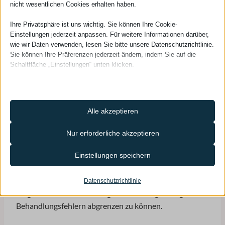
nicht wesentlichen Cookies erhalten haben.
Ihre Privatsphäre ist uns wichtig. Sie können Ihre Cookie-
Einstellungen jederzeit anpassen. Für weitere Informationen darüber,
wie wir Daten verwenden, lesen Sie bitte unsere Datenschutzrichtlinie.
Sie können Ihre Präferenzen jederzeit ändern, indem Sie auf die
Schaltfläche „Einstellungen“ unten klicken.
Beachten Sie, dass das Deaktivieren bestimmter Arten von Cookies
Ihr Erlebnis auf der Website und die von uns angebotenen Dienste
beeinträchtigen kann.
Alle akzeptieren
Essenzielle
Nur erforderliche akzeptieren
Essenzielle Cookies und Dienste ermöglichen grundlegende
Wenn es um einen chirurgischen Eingriff geht, der zu
Funktionen und sind für das ordnungsgemäße Funktionieren der
einem Fehler geführt hat, sollte immer eine vollständige
Einstellungen speichern
Website erforderlich. Diese Cookies und Dienste erfordern keine
Karteikarte des Hausarztes und/oder des
Zustimmung des Nutzers gemäß der DSGVO.
niedergelassenen Facharztes angefordert werden, um
Datenschutzrichtlinie
Details anzeigen
mögliche Grunderkrankungen von etwaigen Folgen von
Analyse
Behandlungsfehlern abgrenzen zu können.
_lscache_vary
Statistik-Cookies sammeln Nutzungsinformationen, die uns
Einblicke geben, wie unsere Besucher mit unserer Website
catAccCookies