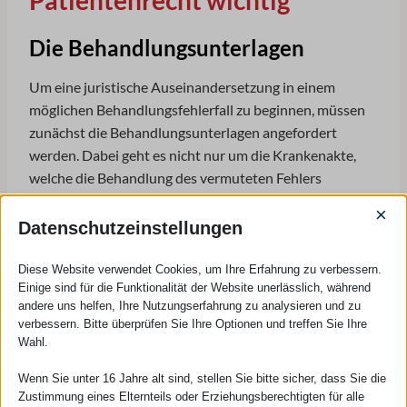
Patientenrecht wichtig
Die Behandlungsunterlagen
Um eine juristische Auseinandersetzung in einem
möglichen Behandlungsfehlerfall zu beginnen, müssen
zunächst die Behandlungsunterlagen angefordert
werden. Dabei geht es nicht nur um die Krankenakte,
welche die Behandlung des vermuteten Fehlers
dokumentiert, sondern auch um Informationen über
×
Vor- und Nachbehandlungen, die von Bedeutung sein
Datenschutzeinstellungen
können. Zum Beispiel, wenn es um einen
Geburtsschadensfall geht, müssen die
Diese Website verwendet Cookies, um Ihre Erfahrung zu verbessern.
Einige sind für die Funktionalität der Website unerlässlich, während
Behandlungsdokumentationen der vorbehandelnden
andere uns helfen, Ihre Nutzungserfahrung zu analysieren und zu
Frauenarztpraxis sowie der Mutterpass und Unterlagen
verbessern. Bitte überprüfen Sie Ihre Optionen und treffen Sie Ihre
der nachbehandelnden Kinderklinik angefordert
Wahl.
werden.
Wenn Sie unter 16 Jahre alt sind, stellen Sie bitte sicher, dass Sie die
Zustimmung eines Elternteils oder Erziehungsberechtigten für alle