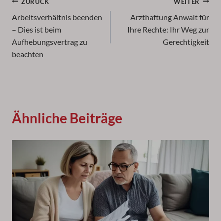
Beitragsnavigation
ZURÜCK
WEITER
Arbeitsverhältnis beenden
Arzthaftung Anwalt für
– Dies ist beim
Ihre Rechte: Ihr Weg zur
Aufhebungsvertrag zu
Gerechtigkeit
beachten
Ähnliche Beiträge