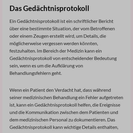
interagieren.
Das Gedächtnisprotokoll
cmplz_banner-status
Details anzeigen
cmplz_consent_status
Marketing
Ein Gedächtnisprotokoll ist ein schriftlicher Bericht
_ga
Marketing-Dienste werden von Drittanbietern oder Publishern
cmplz_consented_services
über eine bestimmte Situation, der vom Betroffenen
genutzt, um personalisierte Anzeigen zu zeigen. Sie tun dies,
_ga_*
oder einem Zeugen erstellt wird, um Details, die
cmplz_functional
indem sie Besucher über verschiedene Websites hinweg verfolgen.
möglicherweise vergessen werden könnten,
_gid
Details anzeigen
cmplz_marketing
festzuhalten. Im Bereich der Medizin kann ein
analytics_cookies
Andere Dienste
cmplz_preferences
Gedächtnisprotokoll von entscheidender Bedeutung
_gcl_au
Diese Kategorie umfasst alle Cookies, Domains und Dienste, die
cookies-state
cmplz_statistics
sein, wenn es um die Aufklärung von
nicht in die anderen spezifischen Kategorien fallen oder nicht
_gcl_aw
uc_user_interaction
eindeutig kategorisiert wurden.
Behandlungsfehlern geht.
cookie_notice_accepted
_gcl_gs
Details anzeigen
CookieConsent
SID
Wenn ein Patient den Verdacht hat, dass während
cookieconsent_status
_deCookiesConsent
seiner medizinischen Behandlung ein Fehler aufgetreten
cookielawinfo-checkbox-*
_ketch_consent_v1_
ist, kann ein Gedächtnisprotokoll helfen, die Ereignisse
cookieyes-consent
und die Kommunikation zwischen dem Patienten und
*_mode
dem medizinischen Personal zu dokumentieren. Das
gdpr_consent
acris_cookie_acc
Gedächtnisprotokoll kann wichtige Details enthalten,
mhcookie
amp_*