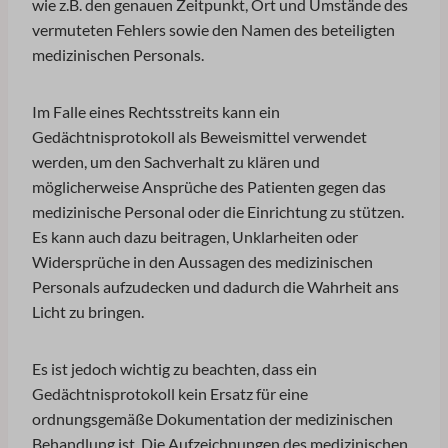
wie z.B. den genauen Zeitpunkt, Ort und Umstände des
OptanonConsent
blocksy_cookies_consent_accepted
vermuteten Fehlers sowie den Namen des beteiligten
PHPSESSID
medizinischen Personals.
borlabs-cookie
tz
borlabs-cookie-gcs
wordpress_logged_in_*
Im Falle eines Rechtsstreits kann ein
cb-enabled
Gedächtnisprotokoll als Beweismittel verwendet
wordpress_test_cookie
cc_cookie_accept
werden, um den Sachverhalt zu klären und
wp-settings-*
cli_cookie_consent
möglicherweise Ansprüche des Patienten gegen das
wp-settings-time-*
cookie_permission_granted
medizinische Personal oder die Einrichtung zu stützen.
wpl_viewed_cookie
Es kann auch dazu beitragen, Unklarheiten oder
cookie-*
Widersprüche in den Aussagen des medizinischen
cookies_accepted
Personals aufzudecken und dadurch die Wahrheit ans
euCookie
Licht zu bringen.
fs-cc
kconsent
Es ist jedoch wichtig zu beachten, dass ein
Gedächtnisprotokoll kein Ersatz für eine
klaro
ordnungsgemäße Dokumentation der medizinischen
marketing_cookies
Behandlung ist. Die Aufzeichnungen des medizinischen