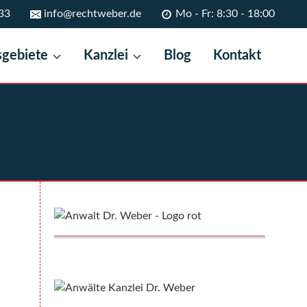
33
info@rechtweber.de
Mo - Fr: 8:30 - 18:00
sgebiete
Kanzlei
Blog
Kontakt