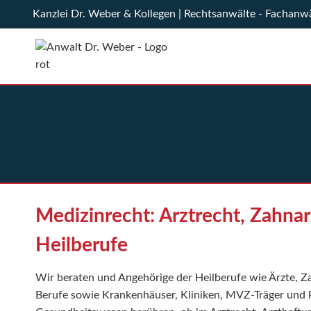
Zum
Kanzlei Dr. Weber & Kollegen | Rechtsanwälte - Fachanw
Inhalt
springen
Medizinrecht: Arztrecht, Zahna
Heilberufe
Wir beraten und Angehörige der Heilberufe wie Ärzte, Z
Berufe sowie Krankenhäuser, Kliniken, MVZ-Träger und Pf