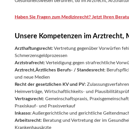
Gesundheitswesen berühren, ob im Arztrecht, Arzthaftu
Haben Sie Fragen zum Medizinrecht? Jetzt Ihren Berat
Unsere Kompetenzen im Arztrecht, M
Arzthaftungsrecht:
Vertretung gegenüber Vorwürfen fehl
Schmerzensgeldprozessen
Arztstrafrecht:
Verteidigung gegen strafrechtliche Vorwü
Arztrecht,
Ärztliches Berufs- / Standesrecht:
Berufspflic
und neue Medien
Recht der gesetzlichen KV und PV:
Zulassungsverfahren 
Heimverträge, Wirtschaftlichkeits- und Plausibilitätsprü
Vertragsrecht:
Gemeinschaftspraxis, Praxisgemeinschaft,
Praxiskauf- und Praxisverkauf
Inkasso:
Außergerichtliche und gerichtliche Geltendma
Arbeitsrecht:
Beratung und Vertretung der im Gesundhei
Krankenhausärzte