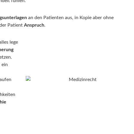
delt fühlen.
gsunterlagen
an den Patienten aus, in Kopie aber ohne
der Patient
Anspruch
.
lles lege
cherung
etzen.
 ein
laufen
hkeiten
hie