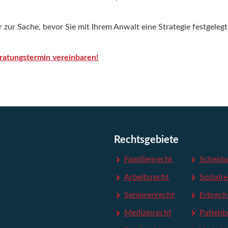
 zur Sache, bevor Sie mit Ihrem Anwalt eine Strategie festgelegt
ratungstermin vereinbaren!
Rechtsgebiete
Familienrecht
Scheidu
Arbeitsrecht
Sozialr
Seniorenrecht
Erbrech
Medizinrecht
Patient